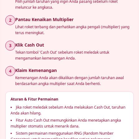
Pilih jumlah taruhan yang ingin Anda pasang sebelum roket
meluncur ke angkasa.
Pantau Kenaikan Multiplier
2
Lihat roket terbang dan perhatikan angka pengali (multiplier) yang
terus meningkat.
Klik Cash Out
3
Tekan tombol 'Cash Out' sebelum roket meledak untuk
mengamankan kemenangan Anda.
Klaim Kemenangan
4
Kemenangan Anda akan dikalikan dengan jumlah taruhan awal
berdasarkan angka multiplier saat Anda berhenti.
Aturan & Fitur Permainan
Jika roket meledak sebelum Anda melakukan Cash Out, taruhan
Anda akan hilang.
Fitur Auto Cash Out memungkinkan Anda menetapkan angka
multiplier otomatis untuk menarik dana.
Sistem permainan menggunakan RNG (Random Number