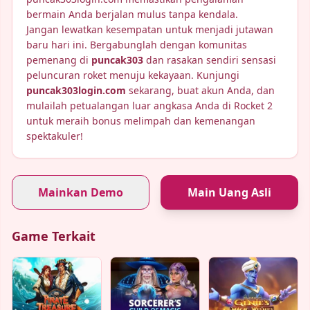
bermain Anda berjalan mulus tanpa kendala.
Jangan lewatkan kesempatan untuk menjadi jutawan
baru hari ini. Bergabunglah dengan komunitas
pemenang di
puncak303
dan rasakan sendiri sensasi
peluncuran roket menuju kekayaan. Kunjungi
puncak303login.com
sekarang, buat akun Anda, dan
mulailah petualangan luar angkasa Anda di Rocket 2
untuk meraih bonus melimpah dan kemenangan
spektakuler!
Mainkan Demo
Main Uang Asli
Game Terkait