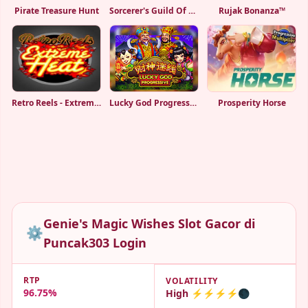
Pirate Treasure Hunt
Sorcerer's Guild Of Magic
Rujak Bonanza™
Retro Reels - Extreme Heat
Prosperity Horse
Lucky God Progressive
Genie's Magic Wishes Slot Gacor di
⚙️
Puncak303 Login
RTP
VOLATILITY
96.75%
High ⚡⚡⚡⚡🌑