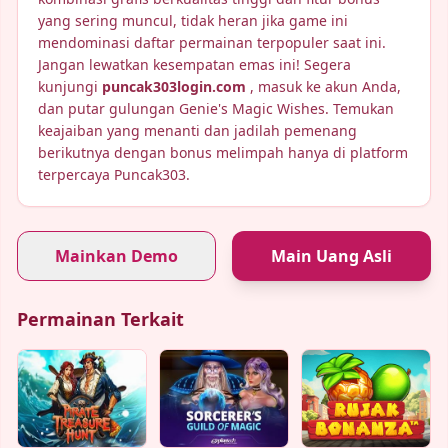
yang sering muncul, tidak heran jika game ini
mendominasi daftar permainan terpopuler saat ini.
Jangan lewatkan kesempatan emas ini! Segera
kunjungi
puncak303login.com
, masuk ke akun Anda,
dan putar gulungan Genie's Magic Wishes. Temukan
keajaiban yang menanti dan jadilah pemenang
berikutnya dengan bonus melimpah hanya di platform
terpercaya Puncak303.
Mainkan Demo
Main Uang Asli
Permainan Terkait