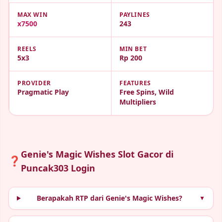
MAX WIN
PAYLINES
x7500
243
REELS
MIN BET
5x3
Rp 200
PROVIDER
FEATURES
Pragmatic Play
Free Spins, Wild
Multipliers
Genie's Magic Wishes Slot Gacor di
❓
Puncak303 Login
Berapakah RTP dari Genie's Magic Wishes?
▼