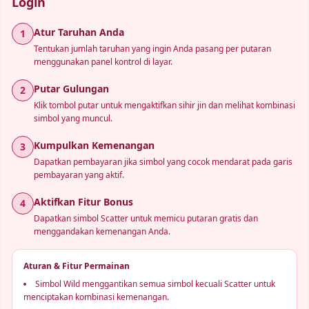
Login
Atur Taruhan Anda
1
Tentukan jumlah taruhan yang ingin Anda pasang per putaran
menggunakan panel kontrol di layar.
Putar Gulungan
2
Klik tombol putar untuk mengaktifkan sihir jin dan melihat kombinasi
simbol yang muncul.
Kumpulkan Kemenangan
3
Dapatkan pembayaran jika simbol yang cocok mendarat pada garis
pembayaran yang aktif.
Aktifkan Fitur Bonus
4
Dapatkan simbol Scatter untuk memicu putaran gratis dan
menggandakan kemenangan Anda.
Aturan & Fitur Permainan
Simbol Wild menggantikan semua simbol kecuali Scatter untuk
menciptakan kombinasi kemenangan.