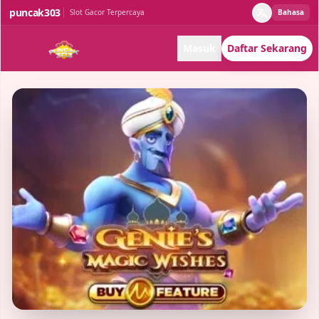
puncak303
Slot Gacor Terpercaya
Bahasa
Masuk
Daftar Sekarang