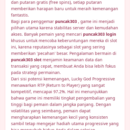
dan putaran gratis (free spins), setiap putaran
memberikan harapan baru untuk meraih kemenangan
fantastis.
Bagi para penggemar
puncak303
, game ini menjadi
pilihan utama karena stabilitas server dan kemudahan
akses. Banyak pemain yang mencari
puncak303 login
khusus untuk mencoba keberuntungan mereka di slot
ini, karena reputasinya sebagai slot yang sering
memberikan 'pecahan' besar. Pengalaman bermain di
puncak303 slot
menjamin keamanan data dan
transaksi yang cepat, membuat Anda bisa lebih fokus
pada strategi permainan.
Dari sisi potensi kemenangan, Lucky God Progressive
menawarkan RTP (Return to Player) yang sangat
kompetitif, mencapai 97.2%. Hal ini menunjukkan
bahwa game ini memiliki tingkat pengembalian yang
tinggi bagi pemain dalam jangka panjang. Dengan
volatilitas yang seimbang, pemain dapat
mengharapkan kemenangan kecil yang konsisten
sambil tetap mengejar hadiah utama progressive yang
bisa mengubah hidup Anda dalam sekejap.