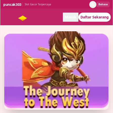
puncak303
Slot Gacor Terpercaya
Bahasa
Masuk
Daftar Sekarang