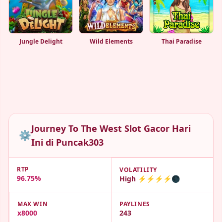
Jungle Delight
Wild Elements
Thai Paradise
Journey To The West Slot Gacor Hari
⚙️
Ini di Puncak303
RTP
VOLATILITY
96.75%
High ⚡⚡⚡⚡🌑
MAX WIN
PAYLINES
x8000
243