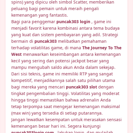
spins) yang dipicu oleh simbol Scatter, memberikan
peluang bagi pemain untuk meraih pengali
kemenangan yang fantastis.
Bagi para penggemar
puncak303 login
, game ini
menjadi favorit karena kombinasi antara tema budaya
yang kuat dan sistem pembayaran yang adil. Strategi
bermain di
puncak303
melibatkan pemahaman
terhadap volatilitas game, di mana
The Journey To The
West
menawarkan keseimbangan antara kemenangan
kecil yang sering dan potensi jackpot besar yang
mampu mengubah saldo akun Anda dalam sekejap.
Dari sisi teknis, game ini memiliki RTP yang sangat
kompetitif, menjadikannya salah satu pilihan utama
bagi mereka yang mencari
puncak303 slot
dengan
tingkat pengembalian tinggi. Volatilitas yang moderat
hingga tinggi memastikan bahwa adrenalin Anda
tetap terpompa saat mengejar kemenangan maksimal
(max win) yang tersedia di setiap putarannya.
Jangan lewatkan kesempatan untuk merasakan sensasi
kemenangan besar hari ini. Segera kunjungi
puncak303login.com
, lakukan login, dan mulailah