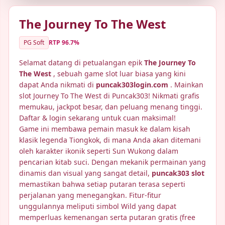
▶
The Journey To The West
PG Soft
RTP 96.7%
Selamat datang di petualangan epik
The Journey To
The West
, sebuah game slot luar biasa yang kini
dapat Anda nikmati di
puncak303login.com
. Mainkan
slot Journey To The West di Puncak303! Nikmati grafis
memukau, jackpot besar, dan peluang menang tinggi.
Daftar & login sekarang untuk cuan maksimal!
Game ini membawa pemain masuk ke dalam kisah
klasik legenda Tiongkok, di mana Anda akan ditemani
oleh karakter ikonik seperti Sun Wukong dalam
pencarian kitab suci. Dengan mekanik permainan yang
dinamis dan visual yang sangat detail,
puncak303 slot
memastikan bahwa setiap putaran terasa seperti
perjalanan yang menegangkan. Fitur-fitur
unggulannya meliputi simbol Wild yang dapat
memperluas kemenangan serta putaran gratis (free