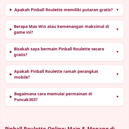
Apakah Pinball Roulette memiliki putaran gratis?
▼
Berapa Max Win atau kemenangan maksimal di
▼
game ini?
Bisakah saya bermain Pinball Roulette secara
▼
gratis?
Apakah Pinball Roulette ramah perangkat
▼
mobile?
Bagaimana cara memulai permainan di
▼
Puncak303?
Pinball Roulette Online: Main & Menang di