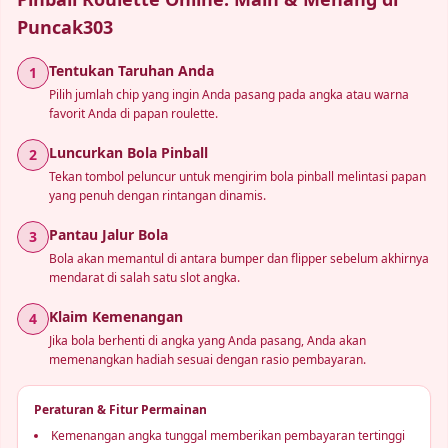
Puncak303
Tentukan Taruhan Anda
1
Pilih jumlah chip yang ingin Anda pasang pada angka atau warna
favorit Anda di papan roulette.
Luncurkan Bola Pinball
2
Tekan tombol peluncur untuk mengirim bola pinball melintasi papan
yang penuh dengan rintangan dinamis.
Pantau Jalur Bola
3
Bola akan memantul di antara bumper dan flipper sebelum akhirnya
mendarat di salah satu slot angka.
Klaim Kemenangan
4
Jika bola berhenti di angka yang Anda pasang, Anda akan
memenangkan hadiah sesuai dengan rasio pembayaran.
Peraturan & Fitur Permainan
Kemenangan angka tunggal memberikan pembayaran tertinggi