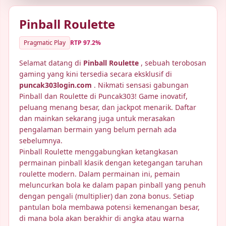
▶
Pinball Roulette
Pragmatic Play
RTP 97.2%
Selamat datang di
Pinball Roulette
, sebuah terobosan
gaming yang kini tersedia secara eksklusif di
puncak303login.com
. Nikmati sensasi gabungan
Pinball dan Roulette di Puncak303! Game inovatif,
peluang menang besar, dan jackpot menarik. Daftar
dan mainkan sekarang juga untuk merasakan
pengalaman bermain yang belum pernah ada
sebelumnya.
Pinball Roulette menggabungkan ketangkasan
permainan pinball klasik dengan ketegangan taruhan
roulette modern. Dalam permainan ini, pemain
meluncurkan bola ke dalam papan pinball yang penuh
dengan pengali (multiplier) dan zona bonus. Setiap
pantulan bola membawa potensi kemenangan besar,
di mana bola akan berakhir di angka atau warna