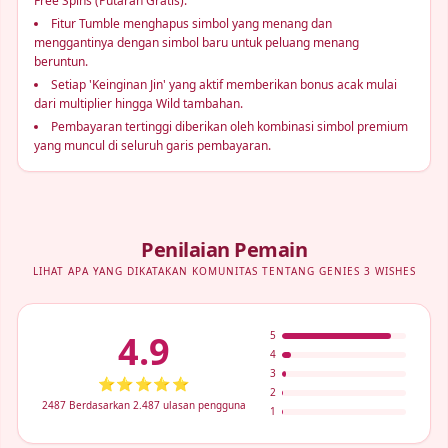
Free Spins (Putaran Gratis).
Fitur Tumble menghapus simbol yang menang dan
menggantinya dengan simbol baru untuk peluang menang
beruntun.
Setiap 'Keinginan Jin' yang aktif memberikan bonus acak mulai
dari multiplier hingga Wild tambahan.
Pembayaran tertinggi diberikan oleh kombinasi simbol premium
yang muncul di seluruh garis pembayaran.
Penilaian Pemain
LIHAT APA YANG DIKATAKAN KOMUNITAS TENTANG GENIES 3 WISHES
4.9
5
4
3
⭐⭐⭐⭐⭐
2
2487 Berdasarkan 2.487 ulasan pengguna
1