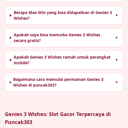
Berapa Max Win yang bisa didapatkan di Genies 3
▼
Wishes?
Apakah saya bisa mencoba Genies 3 Wishes
▼
secara gratis?
Apakah Genies 3 Wishes ramah untuk perangkat
▼
mobile?
Bagaimana cara memulai permainan Genies 3
▼
Wishes di puncak303?
Genies 3 Wishes: Slot Gacor Terpercaya di
Puncak303