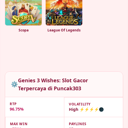
Scopa
League Of Legends
Genies 3 Wishes: Slot Gacor
⚙️
Terpercaya di Puncak303
RTP
VOLATILITY
96.75%
High ⚡⚡⚡⚡🌑
MAX WIN
PAYLINES