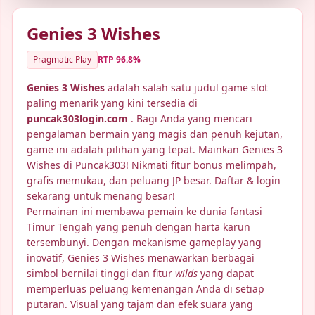
▶
Genies 3 Wishes
Pragmatic Play
RTP 96.8%
Genies 3 Wishes
adalah salah satu judul game slot
paling menarik yang kini tersedia di
puncak303login.com
. Bagi Anda yang mencari
pengalaman bermain yang magis dan penuh kejutan,
game ini adalah pilihan yang tepat. Mainkan Genies 3
Wishes di Puncak303! Nikmati fitur bonus melimpah,
grafis memukau, dan peluang JP besar. Daftar & login
sekarang untuk menang besar!
Permainan ini membawa pemain ke dunia fantasi
Timur Tengah yang penuh dengan harta karun
tersembunyi. Dengan mekanisme gameplay yang
inovatif, Genies 3 Wishes menawarkan berbagai
simbol bernilai tinggi dan fitur
wilds
yang dapat
memperluas peluang kemenangan Anda di setiap
putaran. Visual yang tajam dan efek suara yang