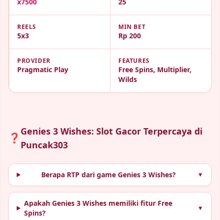
x7500
25
REELS
MIN BET
5x3
Rp 200
PROVIDER
FEATURES
Pragmatic Play
Free Spins, Multiplier,
Wilds
Genies 3 Wishes: Slot Gacor Terpercaya di
❓
Puncak303
Berapa RTP dari game Genies 3 Wishes?
▼
Apakah Genies 3 Wishes memiliki fitur Free
▼
Spins?