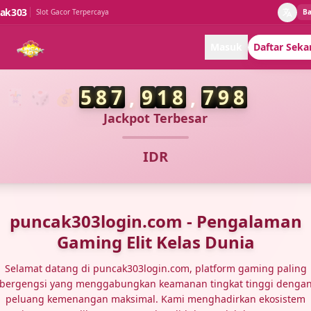
 berhasil tarik 500,000 IDR
ak303
Slot Gacor Terpercaya
B
menang jackpot 1,200,000 IDR
* menerima bonus 50,000 IDR
Masuk
Daftar Seka
 sukses deposit 200,000 IDR
 menang slot 750,000 IDR
Login puncak303
 tarik dana 300,000 IDR
5
8
7
,
8
4
2
,
6
5
6
 🃏 🎲 💰 🏆
Klaim Bonus
 menang besar 2,000,000 IDR
Jackpot Terbesar
 klaim bonus 25,000 IDR
 menang jackpot 5,000,000 IDR
IDR
 sukses tarik 150,000 IDR
 menang slot 400,000 IDR
 deposit berhasil 100,000 IDR
 menang jackpot 800,000 IDR
puncak303login.com - Pengalaman
 tarik dana 600,000 IDR
Gaming Elit Kelas Dunia
 menang slot 1,100,000 IDR
 menerima bonus 75,000 IDR
Selamat datang di puncak303login.com, platform gaming paling
 menang besar 3,000,000 IDR
bergengsi yang menggabungkan keamanan tingkat tinggi denga
 sukses tarik 200,000 IDR
peluang kemenangan maksimal. Kami menghadirkan ekosistem
 menang slot 500,000 IDR