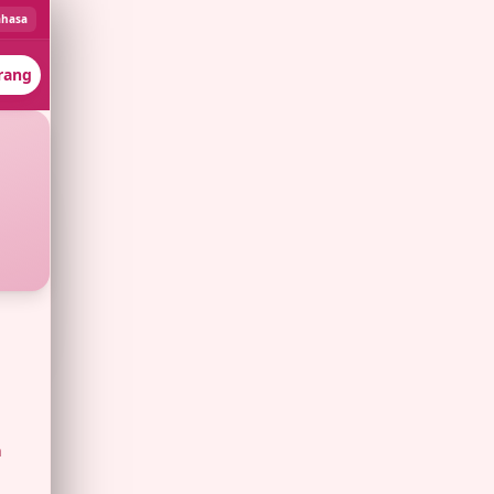
ahasa
rang
Pengalaman Gaming
Terbaik Indonesia
n