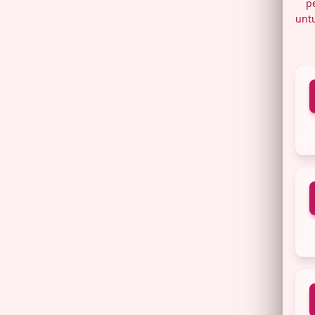
p
Qua**
unt
Ria**
Sut**
Tio**
Umi**
Vira*
Wan**
Xen**
Yul**
Zul**
Ani**
Bim**
Cit**
Don**
Eli** 
Far**
Gan**
Han**