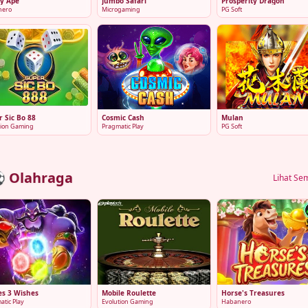
y Ape
Jumbo Safari
Prosperity Dragon
nero
Microgaming
PG Soft
 Sic Bo 88
Cosmic Cash
Mulan
tion Gaming
Pragmatic Play
PG Soft
 Olahraga
Lihat S
es 3 Wishes
Mobile Roulette
Horse's Treasures
atic Play
Evolution Gaming
Habanero