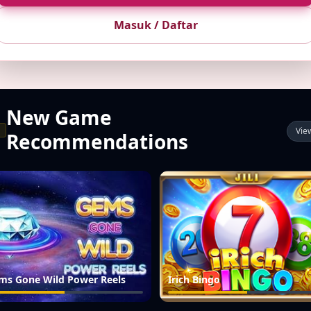
Masuk / Daftar
New Game
View
Recommendations
ms Gone Wild Power Reels
Irich Bingo