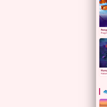
Peng
Pragm
Hung
Haba
