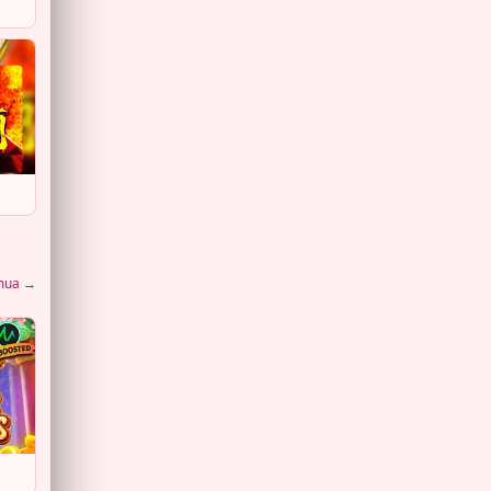
emua →