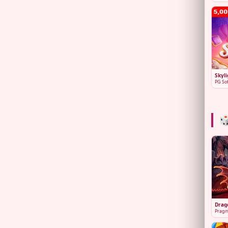
Skyl
PG Sof

Drag
Pragm